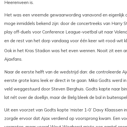
Heerenveen is.
Het was een vreemde gewaarwording vanavond en eigenlijk o
moge inmiddels bekend zijn: door de concertreeks van Harry Sty
play off-duels voor Conference League-voetbal uit naar Vole
en de rest van het dorp vandaag voor één keer wit-rood-wit
Ook in het Kras Stadion was het even wennen. Nooit zit een a
Ajaxfans.
Naar de eerste helft van de wedstrijd dan: die controleerde Aja
eerste grote kans leek er direct in te gaan. Mika Godts werd i
veld weggestuurd door Steven Berghuis. Godts kapte naar binn
lat nét over de doellijn, maar de Belg bleek de bal in buitensp
Uit een voorzet van Godts kopte ‘mister 1-0’ Davy Klaassen in
zorgde ervoor dat Ajax verdiend op voorsprong kwam. Een voo
vergroten, maar vooral Wout Weghorst miste een aantal enorme