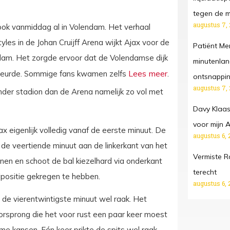
tegen de m
augustus 7,
ok vanmiddag al in Volendam. Het verhaal
les in de Johan Cruijff Arena wijkt Ajax voor de
Patiënt Me
ndam. Het zorgde ervoor dat de Volendamse dijk
minutenlang
 kleurde. Sommige fans kwamen zelfs
.
ontsnappi
augustus 7,
nder stadion dan de Arena namelijk zo vol met
Davy Klaas
voor mijn 
x eigenlijk volledig vanaf de eerste minuut. De
augustus 6, 
n de veertiende minuut aan de linkerkant van het
Vermiste R
en en schoot de bal kiezelhard via onderkant
terecht
elpositie gekregen te hebben.
augustus 6, 
 de vierentwintigste minuut wel raak. Het
rsprong die het voor rust een paar keer moest
 kansen. Eén keer prikte de spits wel raak,