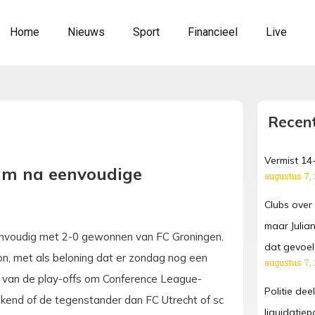
Home
Nieuws
Sport
Financieel
Live
Recent
Vermist 14-
am na eenvoudige
augustus 7,
Clubs over 
maar Julian
envoudig met 2-0 gewonnen van FC Groningen.
dat gevoel 
, met als beloning dat er zondag nog een
augustus 7,
e van de play-offs om Conference League-
Politie dee
ekend of de tegenstander dan FC Utrecht of sc
liquidatie