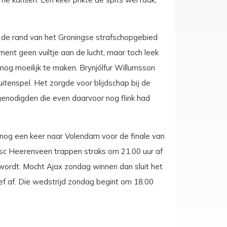
f de rand van het Groningse strafschopgebied
ent geen vuiltje aan de lucht, maar toch leek
, nog moeilijk te maken. Brynjólfur Willumsson
tenspel. Het zorgde voor blijdschap bij de
genodigden die even daarvoor nog flink had
g nog een keer naar Volendam voor de finale van
sc Heerenveen trappen straks om 21.00 uur af
wordt. Mocht Ajax zondag winnen dan sluit het
ief af. Die wedstrijd zondag begint om 18.00