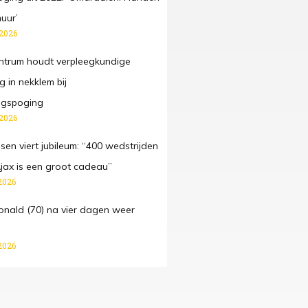
uur’
 2026
ntrum houdt verpleegkundige
 in nekklem bij
ngspoging
 2026
sen viert jubileum: “400 wedstrijden
Ajax is een groot cadeau”
2026
onald (70) na vier dagen weer
2026