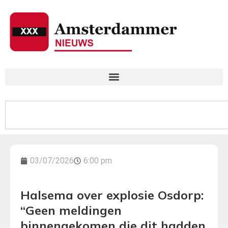
03/07/2026
6:00 pm
Halsema over explosie Osdorp:
“Geen meldingen
binnengekomen die dit hadden