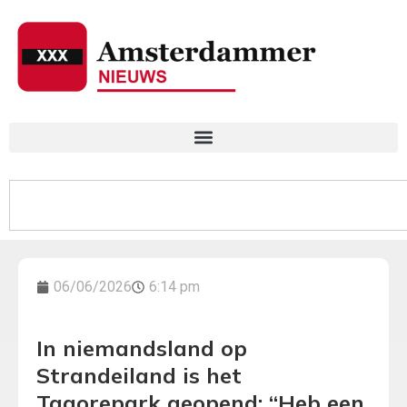
06/06/2026
6:14 pm
In niemandsland op
Strandeiland is het
Tagorepark geopend: “Heb een