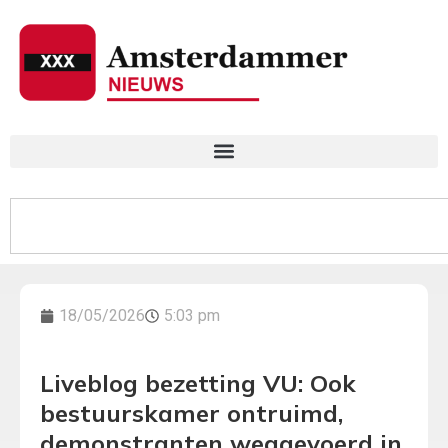
18/05/2026
5:03 pm
Liveblog bezetting VU: Ook
bestuurskamer ontruimd,
demonstranten weggevoerd in