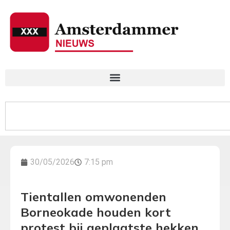
30/05/2026
7:15 pm
Tientallen omwonenden
Borneokade houden kort
protest bij geplaatste hekken