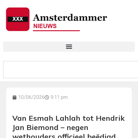
10/06/2026
9:11 pm
Van Esmah Lahlah tot Hendrik
Jan Biemond – negen
wethouders officieel beëdigd