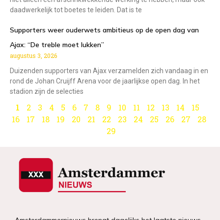
daadwerkelijk tot boetes te leiden. Dat is te
Supporters weer ouderwets ambitieus op de open dag van
Ajax: “De treble moet lukken”
augustus 3, 2026
Duizenden supporters van Ajax verzamelden zich vandaag in en
rond de Johan Cruijff Arena voor de jaarlijkse open dag. In het
stadion zijn de selecties
1
2
3
4
5
6
7
8
9
10
11
12
13
14
15
16
17
18
19
20
21
22
23
24
25
26
27
28
29
Amsterdammernieuws brengt dagelijks het laatste nieuws